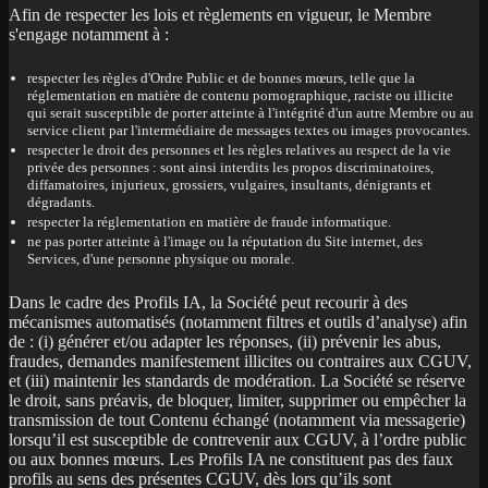
Afin de respecter les lois et règlements en vigueur, le Membre
s'engage notamment à :
respecter les règles d'Ordre Public et de bonnes mœurs, telle que la
réglementation en matière de contenu pornographique, raciste ou illicite
qui serait susceptible de porter atteinte à l'intégrité d'un autre Membre ou au
service client par l'intermédiaire de messages textes ou images provocantes.
respecter le droit des personnes et les règles relatives au respect de la vie
privée des personnes : sont ainsi interdits les propos discriminatoires,
diffamatoires, injurieux, grossiers, vulgaires, insultants, dénigrants et
dégradants.
respecter la réglementation en matière de fraude informatique.
ne pas porter atteinte à l'image ou la réputation du Site internet, des
Services, d'une personne physique ou morale.
Dans le cadre des Profils IA, la Société peut recourir à des
mécanismes automatisés (notamment filtres et outils d’analyse) afin
de : (i) générer et/ou adapter les réponses, (ii) prévenir les abus,
fraudes, demandes manifestement illicites ou contraires aux CGUV,
et (iii) maintenir les standards de modération. La Société se réserve
le droit, sans préavis, de bloquer, limiter, supprimer ou empêcher la
transmission de tout Contenu échangé (notamment via messagerie)
lorsqu’il est susceptible de contrevenir aux CGUV, à l’ordre public
ou aux bonnes mœurs. Les Profils IA ne constituent pas des faux
profils au sens des présentes CGUV, dès lors qu’ils sont