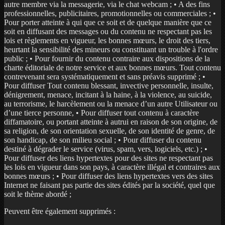
autre membre via la messagerie, via le chat webcam ; • A des fins
professionnelles, publicitaires, promotionnelles ou commerciales ; •
Pour porter atteinte à qui que ce soit et de quelque manière que ce
soit en diffusant des messages ou du contenu ne respectant pas les
lois et règlements en vigueur, les bonnes mœurs, le droit des tiers,
heurtant la sensibilité des mineurs ou constituant un trouble à l'ordre
public ; • Pour fournir du contenu contraire aux dispositions de la
charte éditoriale de notre service et aux bonnes mœurs. Tout contenu
contrevenant sera systématiquement et sans préavis supprimé ; •
Pour diffuser Tout contenu blessant, invective personnelle, insulte,
dénigrement, menace, incitant à la haine, à la violence, au suicide,
au terrorisme, le harcèlement ou la menace d’un autre Utilisateur ou
d’une tierce personne, • Pour diffuser tout contenu à caractère
diffamatoire, ou portant atteinte à autrui en raison de son origine, de
sa religion, de son orientation sexuelle, de son identité de genre, de
son handicap, de son milieu social ; • Pour diffuser du contenu
destiné à dégrader le service (virus, spam, vers, logiciels, etc.) ; •
Pour diffuser des liens hypertextes pour des sites ne respectant pas
les lois en vigueur dans son pays, à caractère illégal et contraires aux
bonnes mœurs ; • Pour diffuser des liens hypertextes vers des sites
Internet ne faisant pas partie des sites édités par la société, quel que
soit le thème abordé ;
Peuvent être également supprimés :